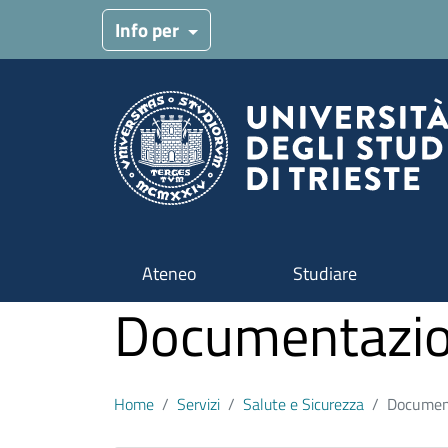
Salta al contenuto principale
Info per
Ateneo
Studiare
Documentazio
Home
Servizi
Salute e Sicurezza
Document