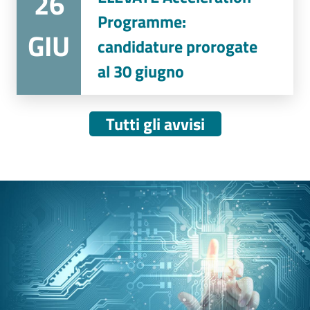
26
Programme:
GIU
candidature prorogate
al 30 giugno
Tutti gli avvisi
Image