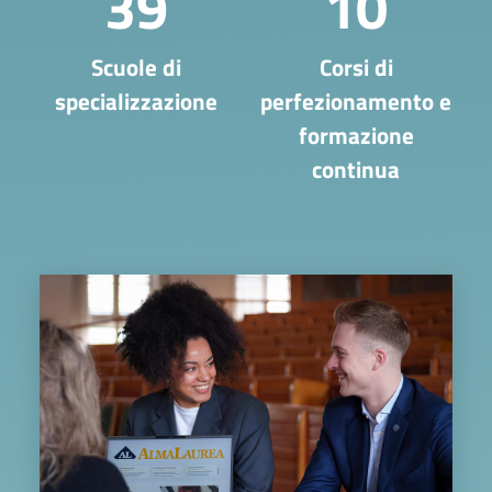
39
10
Scuole di
Corsi di
specializzazione
perfezionamento e
formazione
continua
Image