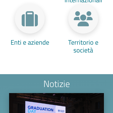
Enti e aziende
Territorio e
società
Notizie
Image