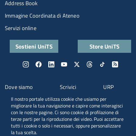
Address Book
Immagine Coordinata di Ateneo
Servizi online
Sostieni UniTS
Store UniTS
Dove siamo
Scrivici
URP
Il nostro portale utilizza cookie che usiamo per
Fascia A ANVUR
migliorare la tua navigazione e capire come interagisci
con le nostre pagine. Ci sono cookie di profilazione di
terze parti per la riproduzione dei video. Puoi accettare
tutti i cookie o solo i necessari, oppure personalizzare
Piazzale Europa, 1 - 34127 - Trieste, Italia -
la tua scelta.