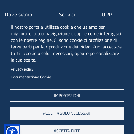
Dove siamo
Scrivici
URP
Il nostro portale utilizza cookie che usiamo per
Fascia A ANVUR
migliorare la tua navigazione e capire come interagisci
con le nostre pagine. Ci sono cookie di profilazione di
terze parti per la riproduzione dei video. Puoi accettare
tutti i cookie o solo i necessari, oppure personalizzare
Piazzale Europa, 1 - 34127 - Trieste, Italia -
la tua scelta.
Tel. +39 040 558 7111 - P.IVA 00211830328
Privacy policy
C.F. 80013890324 - P.E.C. ateneo@pec.units.it
Documentazione Cookie
IMPOSTAZIONI
ACCETTA SOLO NECESSARI
ACCETTA TUTTI