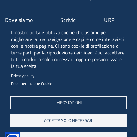
Dove siamo
Scrivici
URP
Il nostro portale utilizza cookie che usiamo per
Fascia A ANVUR
migliorare la tua navigazione e capire come interagisci
con le nostre pagine. Ci sono cookie di profilazione di
terze parti per la riproduzione dei video. Puoi accettare
tutti i cookie o solo i necessari, oppure personalizzare
Piazzale Europa, 1 - 34127 - Trieste, Italia -
la tua scelta.
Tel. +39 040 558 7111 - P.IVA 00211830328
Privacy policy
C.F. 80013890324 - P.E.C. ateneo@pec.units.it
Documentazione Cookie
IMPOSTAZIONI
ACCETTA SOLO NECESSARI