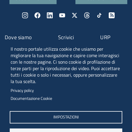
Dove siamo
Scrivici
URP
Il nostro portale utilizza cookie che usiamo per
Fascia A ANVUR
migliorare la tua navigazione e capire come interagisci
con le nostre pagine. Ci sono cookie di profilazione di
terze parti per la riproduzione dei video. Puoi accettare
tutti i cookie o solo i necessari, oppure personalizzare
Piazzale Europa, 1 - 34127 - Trieste, Italia -
la tua scelta.
Tel. +39 040 558 7111 - P.IVA 00211830328
Privacy policy
C.F. 80013890324 - P.E.C. ateneo@pec.units.it
Documentazione Cookie
IMPOSTAZIONI