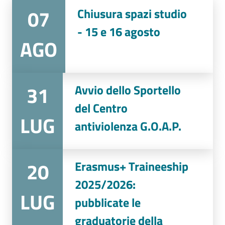
07
Chiusura spazi studio
- 15 e 16 agosto
AGO
31
Avvio dello Sportello
del Centro
LUG
antiviolenza G.O.A.P.
20
Erasmus+ Traineeship
2025/2026:
LUG
pubblicate le
graduatorie della