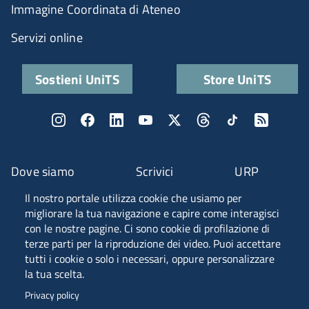
Immagine Coordinata di Ateneo
Servizi online
Sostieni UniTS
Store UniTS
Dove siamo
Scrivici
URP
Il nostro portale utilizza cookie che usiamo per
Fascia A ANVUR
migliorare la tua navigazione e capire come interagisci
con le nostre pagine. Ci sono cookie di profilazione di
terze parti per la riproduzione dei video. Puoi accettare
tutti i cookie o solo i necessari, oppure personalizzare
Piazzale Europa, 1 - 34127 - Trieste, Italia -
la tua scelta.
Tel. +39 040 558 7111 - P.IVA 00211830328
Privacy policy
C.F. 80013890324 - P.E.C. ateneo@pec.units.it