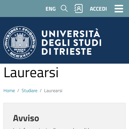
Salta al contenuto principale
Cerca
ENG
ACCEDI
Laurearsi
Home
Studiare
Laurearsi
Contenuto
Avviso