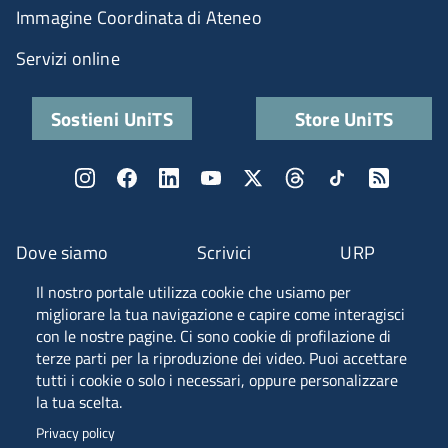
Immagine Coordinata di Ateneo
Servizi online
Sostieni UniTS
Store UniTS
Dove siamo
Scrivici
URP
Il nostro portale utilizza cookie che usiamo per
Fascia A ANVUR
migliorare la tua navigazione e capire come interagisci
con le nostre pagine. Ci sono cookie di profilazione di
terze parti per la riproduzione dei video. Puoi accettare
tutti i cookie o solo i necessari, oppure personalizzare
Piazzale Europa, 1 - 34127 - Trieste, Italia -
la tua scelta.
Tel. +39 040 558 7111 - P.IVA 00211830328
Privacy policy
C.F. 80013890324 - P.E.C. ateneo@pec.units.it