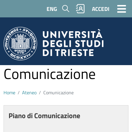
Salta al contenuto principale
Cerca
ENG
ACCEDI
Comunicazione
Home
Ateneo
Comunicazione
Contenuto
Cards
Piano di Comunicazione