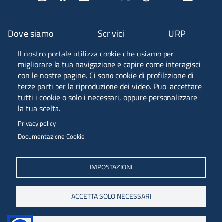
Dove siamo
Scrivici
URP
Il nostro portale utilizza cookie che usiamo per
Fascia A ANVUR
migliorare la tua navigazione e capire come interagisci
con le nostre pagine. Ci sono cookie di profilazione di
terze parti per la riproduzione dei video. Puoi accettare
tutti i cookie o solo i necessari, oppure personalizzare
Piazzale Europa, 1 - 34127 - Trieste, Italia -
la tua scelta.
Tel. +39 040 558 7111 - P.IVA 00211830328
Privacy policy
C.F. 80013890324 - P.E.C. ateneo@pec.units.it
Documentazione Cookie
IMPOSTAZIONI
ACCETTA SOLO NECESSARI