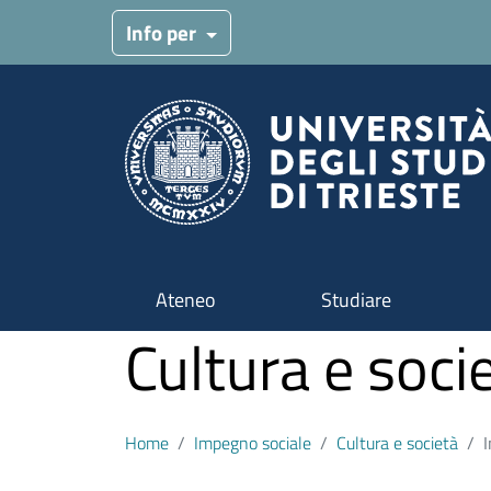
Salta al contenuto principale
Info per
Ateneo
Studiare
Cultura e socie
Home
Impegno sociale
Cultura e società
I