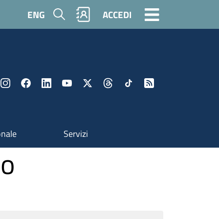
Cerca
ENG
ACCEDI
onale
Servizi
so