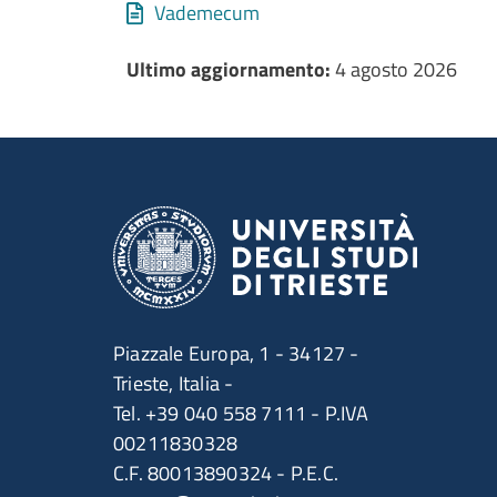
Allegati
Document
Vademecum
Ultimo aggiornamento
Ultimo aggiornamento:
4 agosto 2026
Piazzale Europa, 1 - 34127 -
Trieste, Italia -
Tel. +39 040 558 7111 - P.IVA
00211830328
C.F. 80013890324 - P.E.C.