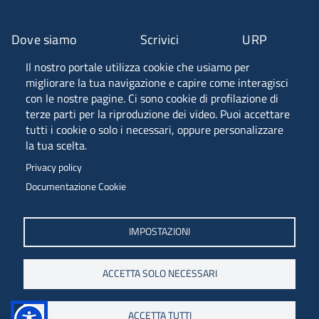
Dove siamo
Scrivici
URP
Il nostro portale utilizza cookie che usiamo per
Fascia A ANVUR
migliorare la tua navigazione e capire come interagisci
con le nostre pagine. Ci sono cookie di profilazione di
terze parti per la riproduzione dei video. Puoi accettare
tutti i cookie o solo i necessari, oppure personalizzare
Piazzale Europa, 1 - 34127 - Trieste, Italia -
la tua scelta.
Tel. +39 040 558 7111 - P.IVA 00211830328
Privacy policy
C.F. 80013890324 - P.E.C. ateneo@pec.units.it
Documentazione Cookie
IMPOSTAZIONI
ACCETTA SOLO NECESSARI
ACCETTA TUTTI