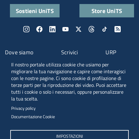
Sostieni UniTS
Store UniTS
Dove siamo
Scrivici
URP
Il nostro portale utilizza cookie che usiamo per
Fascia A ANVUR
migliorare la tua navigazione e capire come interagisci
con le nostre pagine. Ci sono cookie di profilazione di
terze parti per la riproduzione dei video. Puoi accettare
tutti i cookie o solo i necessari, oppure personalizzare
Piazzale Europa, 1 - 34127 - Trieste, Italia -
la tua scelta.
Tel. +39 040 558 7111 - P.IVA 00211830328
Privacy policy
C.F. 80013890324 - P.E.C. ateneo@pec.units.it
Documentazione Cookie
IMPOSTAZIONI