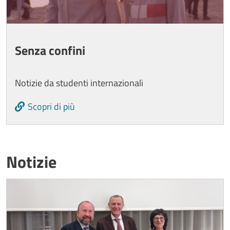
Senza confini
Notizie da studenti internazionali
Scopri di più
Titolo card wrapper
Notizie
Cards
Image