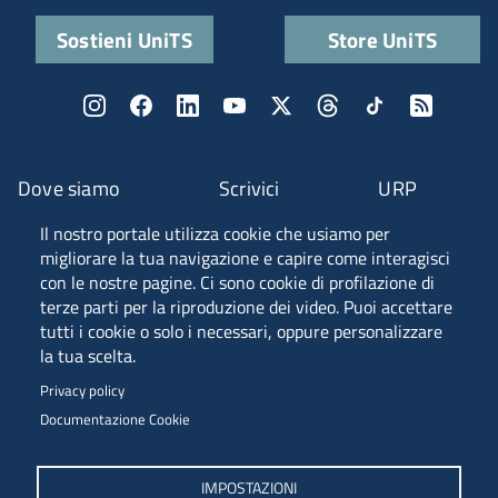
Sostieni UniTS
Store UniTS
Dove siamo
Scrivici
URP
Il nostro portale utilizza cookie che usiamo per
Fascia A ANVUR
migliorare la tua navigazione e capire come interagisci
con le nostre pagine. Ci sono cookie di profilazione di
terze parti per la riproduzione dei video. Puoi accettare
tutti i cookie o solo i necessari, oppure personalizzare
Piazzale Europa, 1 - 34127 - Trieste, Italia -
la tua scelta.
Tel. +39 040 558 7111 - P.IVA 00211830328
Privacy policy
C.F. 80013890324 - P.E.C. ateneo@pec.units.it
Documentazione Cookie
IMPOSTAZIONI