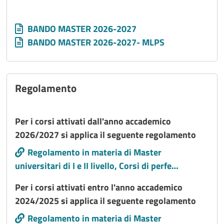
Allegati
Document
BANDO MASTER 2026-2027
Document
BANDO MASTER 2026-2027- MLPS
Regolamento
Titolo interno
Per i corsi attivati dall'anno accademico
2026/2027 si applica il seguente regolamento
Call to action
Regolamento in materia di Master
universitari di I e II livello, Corsi di perfe…
Titolo interno
Per i corsi attivati entro l'anno accademico
2024/2025 si applica il seguente regolamento
Call to action
Regolamento in materia di Master