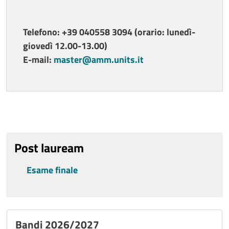
Telefono: +39 040558 3094 (orario: lunedì-
giovedì 12.00-13.00)
E-mail:
master@amm.units.it
Contatti
Titolo
Ultimo aggiornamento
Post lauream
Esame finale
Bandi 2026/2027