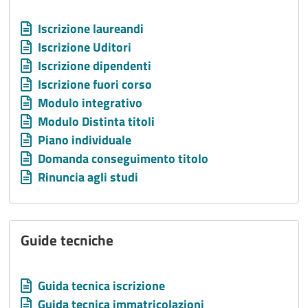
Allegati
Document
Iscrizione laureandi
Document
Iscrizione Uditori
Document
Iscrizione dipendenti
Document
Iscrizione fuori corso
Document
Modulo integrativo
Document
Modulo Distinta titoli
Document
Piano individuale
Document
Domanda conseguimento titolo
Document
Rinuncia agli studi
Guide tecniche
Allegati
Document
Guida tecnica iscrizione
Document
Guida tecnica immatricolazioni