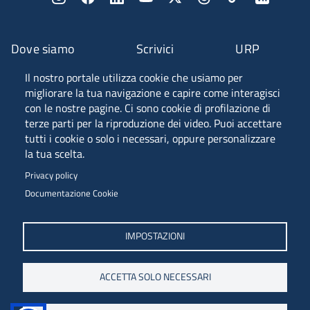
Dove siamo
Scrivici
URP
Il nostro portale utilizza cookie che usiamo per
Fascia A ANVUR
migliorare la tua navigazione e capire come interagisci
con le nostre pagine. Ci sono cookie di profilazione di
terze parti per la riproduzione dei video. Puoi accettare
tutti i cookie o solo i necessari, oppure personalizzare
Piazzale Europa, 1 - 34127 - Trieste, Italia -
la tua scelta.
Tel. +39 040 558 7111 - P.IVA 00211830328
Privacy policy
C.F. 80013890324 - P.E.C. ateneo@pec.units.it
Documentazione Cookie
IMPOSTAZIONI
ACCETTA SOLO NECESSARI