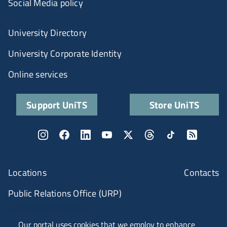
Social Media policy
University Directory
University Corporate Identity
Online services
Support UniTS
Store UniTS
Locations
Contacts
Public Relations Office (URP)
ANVUR Class A
Our portal uses cookies that we employ to enhance