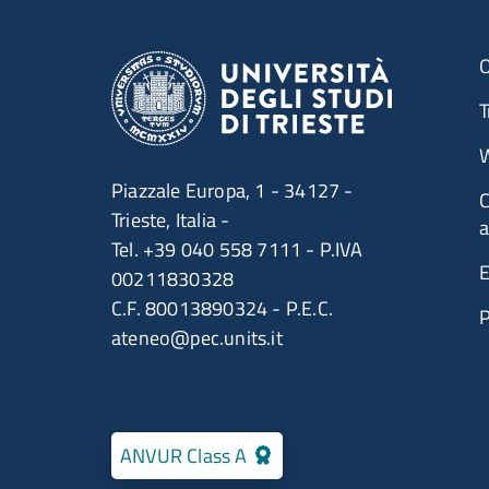
O
T
W
Piazzale Europa, 1 - 34127 -
C
Trieste, Italia -
a
Tel. +39 040 558 7111 - P.IVA
E
00211830328
C.F. 80013890324 - P.E.C.
ateneo@pec.units.it
ANVUR Class A