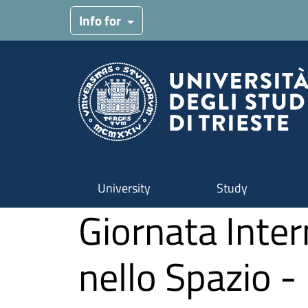
Skip to main content
Info for
University
Study
Giornata Inter
nello Spazio - 