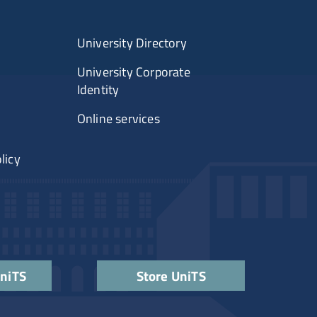
University Directory
University Corporate
Identity
Online services
licy
UniTS
Store UniTS