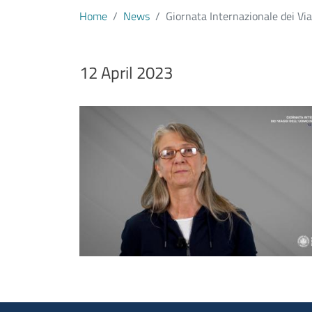
Home
News
Giornata Internazionale dei Via
Data notizia
12 April 2023
Immagine
Image
Testo notizia