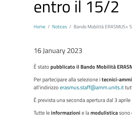
entro il 15/2
Home
Notices
Bando Mobilità ERASMUS+ Staf
Data avviso
16 January 2023
Testo avviso
È stato
pubblicato il Bando Mobilità ERAS
Per partecipare alla selezione i
tecnici-ammin
all'indirizzo
erasmus.staff@amm.units.it
tut
È prevista una seconda apertura dal 3 aprile
Tutte le
informazioni
e la
modulistica
sono 