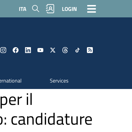
Search
ITA
LOGIN
ernational
Services
er il
: candidature