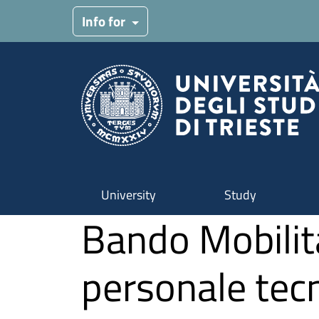
Skip to main content
Info for
University
Study
Bando Mobilit
personale tec