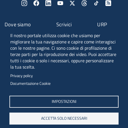
Dove siamo
Scrivici
URP
Il nostro portale utilizza cookie che usiamo per
Fascia A ANVUR
migliorare la tua navigazione e capire come interagisci
con le nostre pagine. Ci sono cookie di profilazione di
terze parti per la riproduzione dei video. Puoi accettare
tutti i cookie o solo i necessari, oppure personalizzare
Piazzale Europa, 1 - 34127 - Trieste, Italia -
la tua scelta.
Tel. +39 040 558 7111 - P.IVA 00211830328
Privacy policy
C.F. 80013890324 - P.E.C. ateneo@pec.units.it
Documentazione Cookie
IMPOSTAZIONI
ACCETTA SOLO NECESSARI