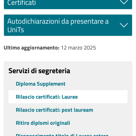
Certificati
Autodichiarazioni da presentare a
UniTs
Ultimo aggiornamento
Ultimo aggiornamento:
12 marzo 2025
Servizi di segreteria
Diploma Supplement
Rilascio certificati: Lauree
Rilascio certificati: post lauream
Ritiro diplomi originali
Riconoscimento titolo di Laurea estero