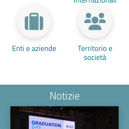
Enti e aziende
Territorio e
società
Notizie
Image