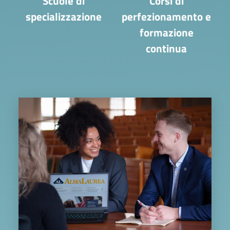
Scuole di
Corsi di
specializzazione
perfezionamento e
formazione
continua
Image