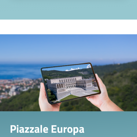
Territorio
Image
Piazzale Europa