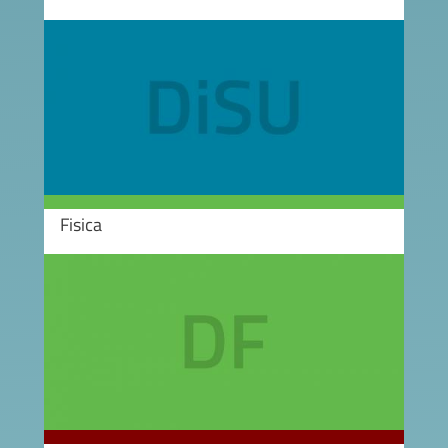
Image
Fisica
Image