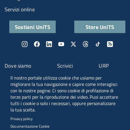
Servizi online
Sostieni UniTS
Store UniTS
Dove siamo
Scrivici
URP
Il nostro portale utilizza cookie che usiamo per
Fascia A ANVUR
migliorare la tua navigazione e capire come interagisci
con le nostre pagine. Ci sono cookie di profilazione di
terze parti per la riproduzione dei video. Puoi accettare
tutti i cookie o solo i necessari, oppure personalizzare
Piazzale Europa, 1 - 34127 - Trieste, Italia -
la tua scelta.
Tel. +39 040 558 7111 - P.IVA 00211830328
Privacy policy
C.F. 80013890324 - P.E.C. ateneo@pec.units.it
Documentazione Cookie