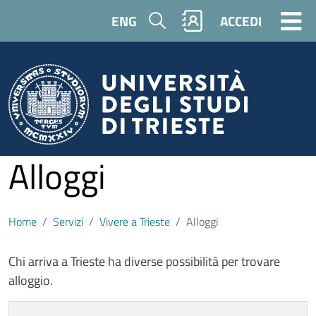
Salta al contenuto principale
Cerca
ENG
ACCEDI
Alloggi
Home
Servizi
Vivere a Trieste
Alloggi
Contenuto
Chi arriva a Trieste ha diverse possibilità per trovare
alloggio.