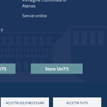
Ateneo
Servizi online
cy
niTS
Store UniTS
ACCETTA SOLO NECESSARI
ACCETTA TUTTI