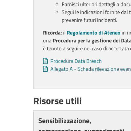
Fornisci ulteriori dettagli o doc
Segui le indicazioni fornite dal 
prevenire futuri incidenti.
Ricorda:
il
Regolamento di Ateneo
in m
una
Procedura per la gestione dei Dat
è tenuto a seguire nel caso di accertata 
Allegati
Document
Procedura Data Breach
Document
Allegato A - Scheda rilevazione event
Titolo card wrapper
Risorse utili
Cards
Sensibilizzazione,