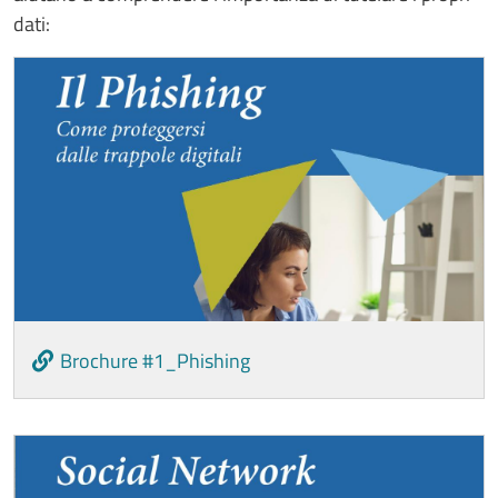
dati:
Cards
Image
Brochure #1_Phishing
Image