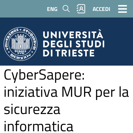
Salta al contenuto principale
Cerca
ENG
ACCEDI
CyberSapere:
iniziativa MUR per la
sicurezza
informatica