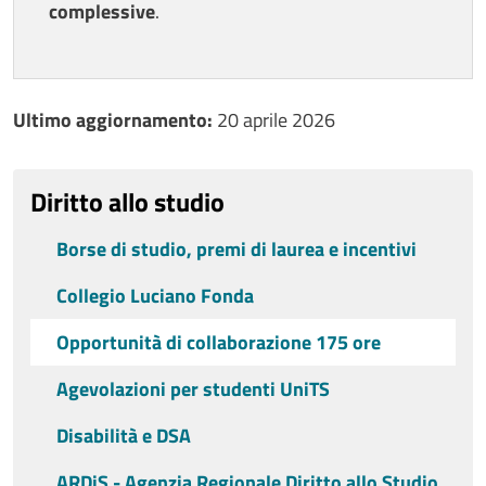
complessive
.
Ultimo aggiornamento
Ultimo aggiornamento:
20 aprile 2026
Diritto allo studio
Borse di studio, premi di laurea e incentivi
Collegio Luciano Fonda
Opportunità di collaborazione 175 ore
Agevolazioni per studenti UniTS
Disabilità e DSA
ARDiS - Agenzia Regionale Diritto allo Studio