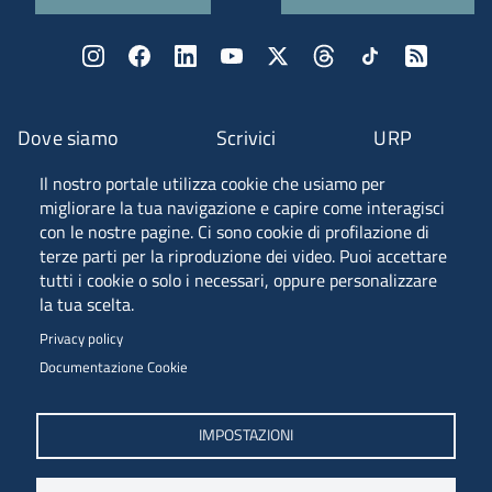
Dove siamo
Scrivici
URP
Il nostro portale utilizza cookie che usiamo per
Fascia A ANVUR
migliorare la tua navigazione e capire come interagisci
con le nostre pagine. Ci sono cookie di profilazione di
terze parti per la riproduzione dei video. Puoi accettare
tutti i cookie o solo i necessari, oppure personalizzare
Piazzale Europa, 1 - 34127 - Trieste, Italia -
la tua scelta.
Tel. +39 040 558 7111 - P.IVA 00211830328
Privacy policy
C.F. 80013890324 - P.E.C. ateneo@pec.units.it
Documentazione Cookie
IMPOSTAZIONI