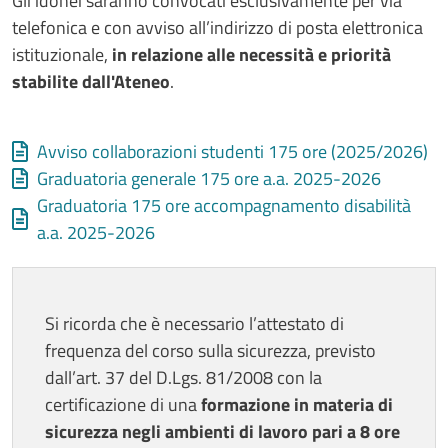
Gli idonei saranno convocati esclusivamente per via
telefonica e con avviso all’indirizzo di posta elettronica
istituzionale,
in relazione alle necessità e priorità
stabilite dall'Ateneo
.
Allegati
Document
Avviso collaborazioni studenti 175 ore (2025/2026)
Document
Graduatoria generale 175 ore a.a. 2025-2026
Document
Graduatoria 175 ore accompagnamento disabilità
a.a. 2025-2026
Si ricorda che è necessario l’attestato di
frequenza del corso sulla sicurezza, previsto
dall’art. 37 del D.Lgs. 81/2008 con la
certificazione di una
formazione in materia di
sicurezza negli ambienti di lavoro pari a 8 ore