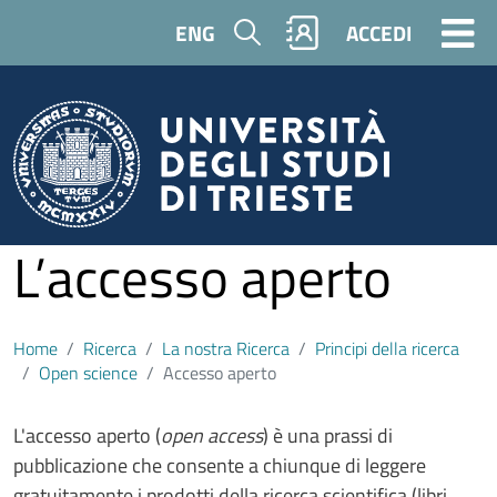
Salta al contenuto principale
Cerca
ENG
ACCEDI
L’accesso aperto
Home
Ricerca
La nostra Ricerca
Principi della ricerca
Open science
Accesso aperto
Contenuto
L'accesso aperto (
open access
) è una prassi di
pubblicazione che consente a chiunque di leggere
gratuitamente i prodotti della ricerca scientifica (libri,