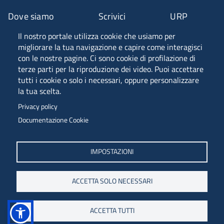
Dove siamo
Scrivici
URP
Il nostro portale utilizza cookie che usiamo per
Fascia A ANVUR
migliorare la tua navigazione e capire come interagisci
con le nostre pagine. Ci sono cookie di profilazione di
terze parti per la riproduzione dei video. Puoi accettare
tutti i cookie o solo i necessari, oppure personalizzare
Piazzale Europa, 1 - 34127 - Trieste, Italia -
la tua scelta.
Tel. +39 040 558 7111 - P.IVA 00211830328
Privacy policy
C.F. 80013890324 - P.E.C. ateneo@pec.units.it
Documentazione Cookie
IMPOSTAZIONI
ACCETTA SOLO NECESSARI
ACCETTA TUTTI