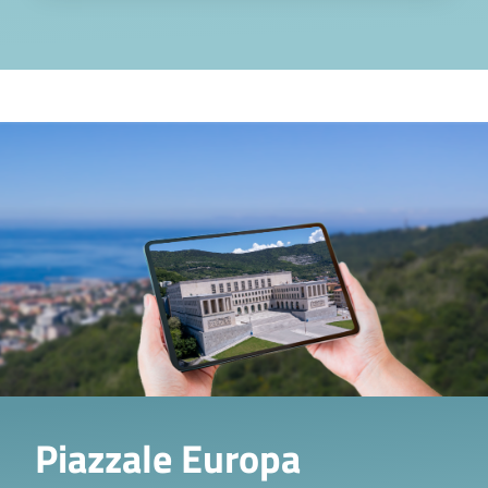
Territorio
Image
Piazzale Europa