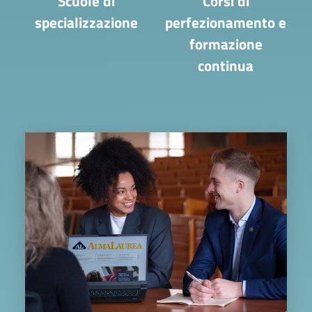
Scuole di
Corsi di
specializzazione
perfezionamento e
formazione
continua
Image