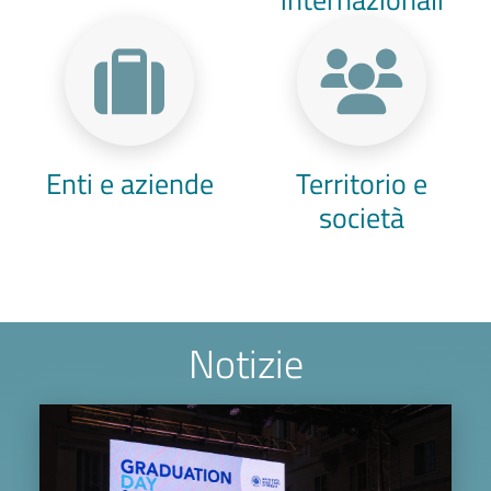
Enti e aziende
Territorio e
società
Notizie
Image