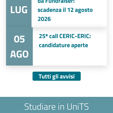
da Fundraiser:
LUG
scadenza il 12 agosto
2026
05
25ª call CERIC-ERIC:
candidature aperte
AGO
Tutti gli avvisi
Studiare in UniTS