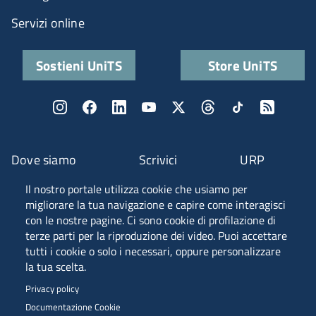
Servizi online
Sostieni UniTS
Store UniTS
Dove siamo
Scrivici
URP
Il nostro portale utilizza cookie che usiamo per
Fascia A ANVUR
migliorare la tua navigazione e capire come interagisci
con le nostre pagine. Ci sono cookie di profilazione di
terze parti per la riproduzione dei video. Puoi accettare
tutti i cookie o solo i necessari, oppure personalizzare
Piazzale Europa, 1 - 34127 - Trieste, Italia -
la tua scelta.
Tel. +39 040 558 7111 - P.IVA 00211830328
Privacy policy
C.F. 80013890324 - P.E.C. ateneo@pec.units.it
Documentazione Cookie