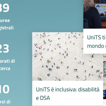
39
auree
istrali
Image
UniTS t
23
mondo d
I
orati di
cerca
10
UniTS è inclusiva: disabilità
e DSA
rsi di