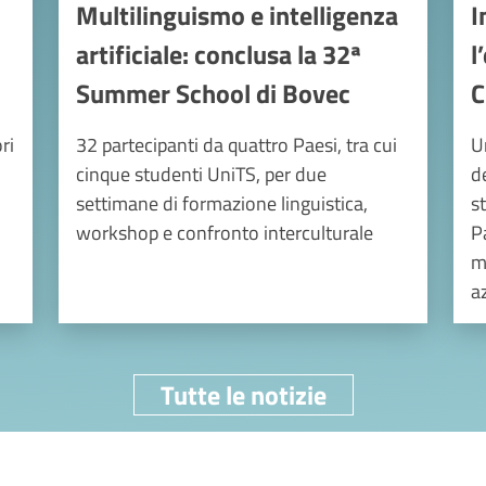
Multilinguismo e intelligenza
I
artificiale: conclusa la 32ª
l
Summer School di Bovec
C
ri
32 partecipanti da quattro Paesi, tra cui
U
cinque studenti UniTS, per due
d
settimane di formazione linguistica,
s
workshop e confronto interculturale
P
m
a
Tutte le notizie