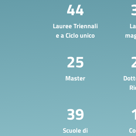
44
Lauree Triennali
L
e a Ciclo unico
mag
25
Master
Dott
Ri
39
Scuole di
Co