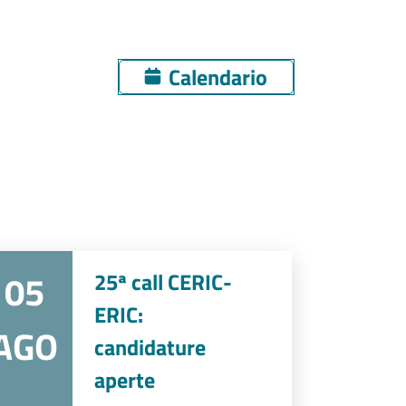
Calendario
05
25ª call CERIC-
ERIC:
AGO
candidature
aperte