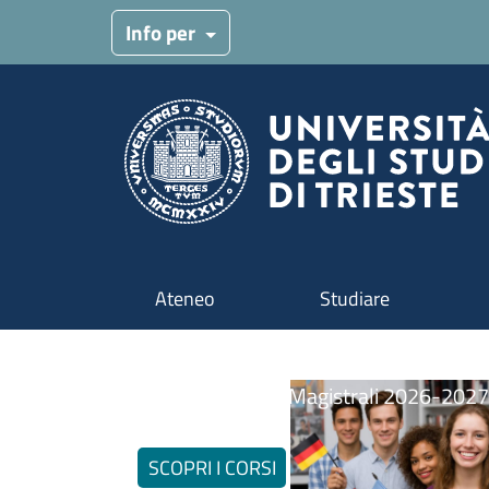
Salta al contenuto principale
Info per
Ateneo
Studiare
Aperte le immatricolazi
In evidenza
Lauree e Lauree Magistrali 2026-2027
Image
SCOPRI I CORSI