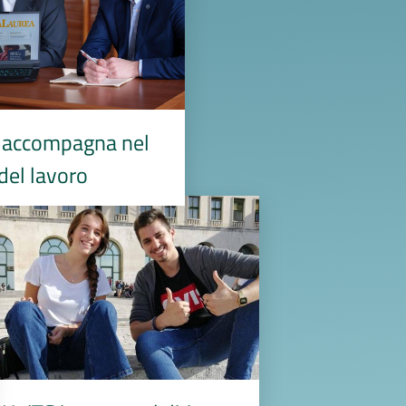
i accompagna nel
el lavoro
mage