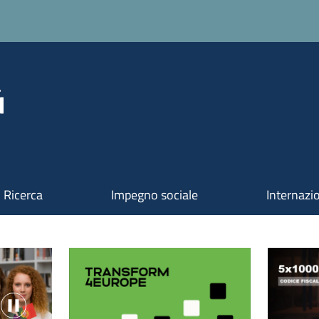
Ricerca
Impegno sociale
Internazi
oni
Image
Image
Video started