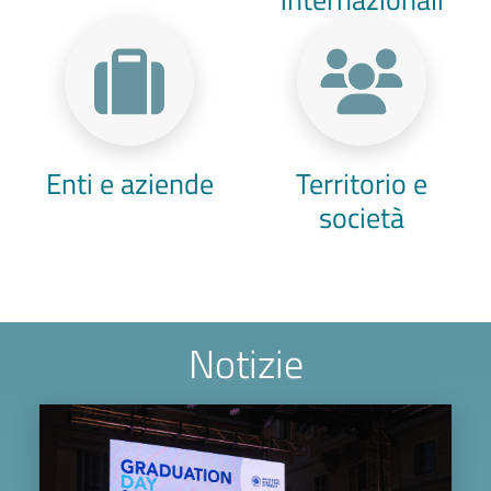
Enti e aziende
Territorio e
società
Notizie
Image