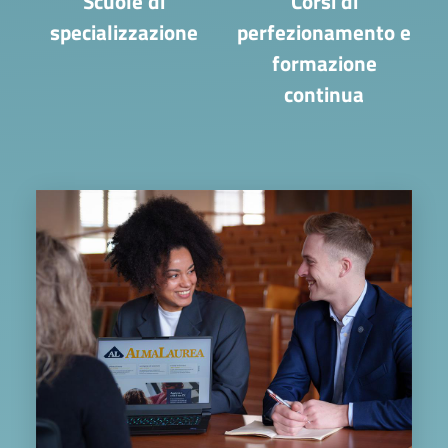
Scuole di
Corsi di
specializzazione
perfezionamento e
formazione
continua
Image