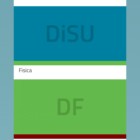
Image
Fisica
Image