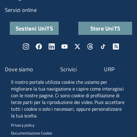
Servizi online
Sostieni UniTS
Store UniTS
Dove siamo
Scrivici
URP
Il nostro portale utilizza cookie che usiamo per
Fascia A ANVUR
migliorare la tua navigazione e capire come interagisci
con le nostre pagine. Ci sono cookie di profilazione di
terze parti per la riproduzione dei video. Puoi accettare
tutti i cookie o solo i necessari, oppure personalizzare
Piazzale Europa, 1 - 34127 - Trieste, Italia -
la tua scelta.
Tel. +39 040 558 7111 - P.IVA 00211830328
Privacy policy
C.F. 80013890324 - P.E.C. ateneo@pec.units.it
Documentazione Cookie