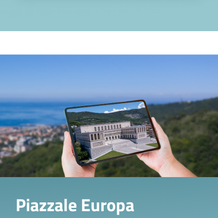
Territorio
Image
Piazzale Europa