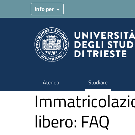
Salta al contenuto principale
Info per
Ateneo
Studiare
Immatricolazi
libero: FAQ