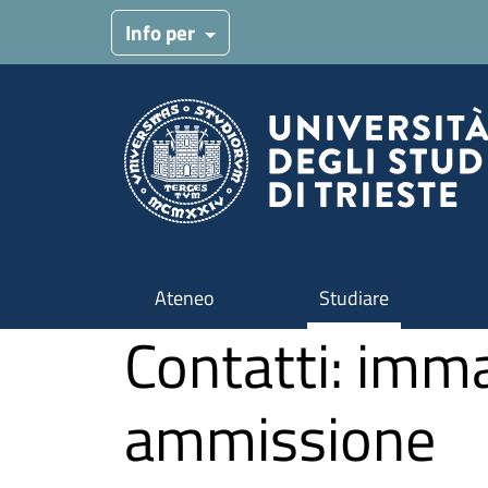
Salta al contenuto principale
Info per
Ateneo
Studiare
Contatti: imma
ammissione