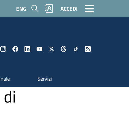
Cerca
ENG
ACCEDI
onale
Servizi
 di