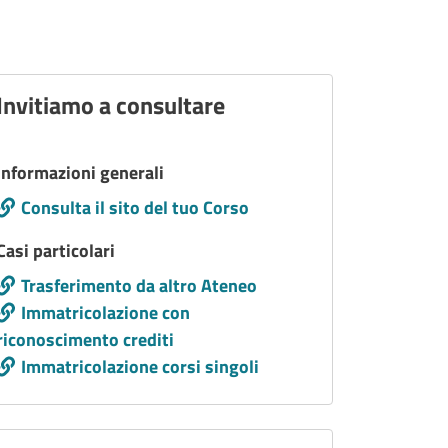
Invitiamo a consultare
Titolo interno
Informazioni generali
Call to action
Consulta il sito del tuo Corso
Titolo interno
Casi particolari
Call to action
Trasferimento da altro Ateneo
Immatricolazione con
riconoscimento crediti
Immatricolazione corsi singoli