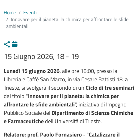
Home
Eventi
Innovare per il pianeta: la chimica per affrontare le sfide
ambientali
15 Giugno 2026, 18 - 19
Testo evento
Lunedì 15 giugno 2026
, alle ore 18:00, presso la
Libreria e Caffè San Marco, in via Cesare Battisti 18, a
Trieste, si svolgerà il secondo di un
Ciclo di tre seminari
dal titolo "
Innovare per il pianeta: la chimica per
affrontare le sfide ambientali
", iniziativa di Impegno
Pubblico Sociale del
Dipartimento di Scienze Chimiche
e Farmaceutiche
dell'Università di Trieste.
Relatore: prof. Paolo Fornasiero -
"
Catalizzare il