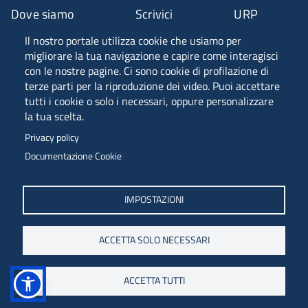
Dove siamo
Scrivici
URP
Il nostro portale utilizza cookie che usiamo per
Fascia A ANVUR
migliorare la tua navigazione e capire come interagisci
con le nostre pagine. Ci sono cookie di profilazione di
terze parti per la riproduzione dei video. Puoi accettare
tutti i cookie o solo i necessari, oppure personalizzare
Piazzale Europa, 1 - 34127 - Trieste, Italia -
la tua scelta.
Tel. +39 040 558 7111 - P.IVA 00211830328
Privacy policy
C.F. 80013890324 - P.E.C. ateneo@pec.units.it
Documentazione Cookie
IMPOSTAZIONI
ACCETTA SOLO NECESSARI
ACCETTA TUTTI