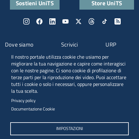
Sostieni UniTS
Store UniTS
Dove siamo
Scrivici
URP
Il nostro portale utilizza cookie che usiamo per
Fascia A ANVUR
migliorare la tua navigazione e capire come interagisci
con le nostre pagine. Ci sono cookie di profilazione di
terze parti per la riproduzione dei video. Puoi accettare
tutti i cookie o solo i necessari, oppure personalizzare
Piazzale Europa, 1 - 34127 - Trieste, Italia -
la tua scelta.
Tel. +39 040 558 7111 - P.IVA 00211830328
Privacy policy
C.F. 80013890324 - P.E.C. ateneo@pec.units.it
Documentazione Cookie
IMPOSTAZIONI