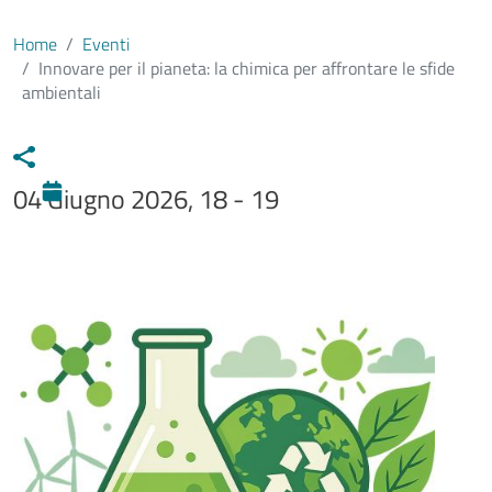
Home
Eventi
Innovare per il pianeta: la chimica per affrontare le sfide
ambientali
04 Giugno 2026, 18 - 19
Immagine evento
Image
Testo evento