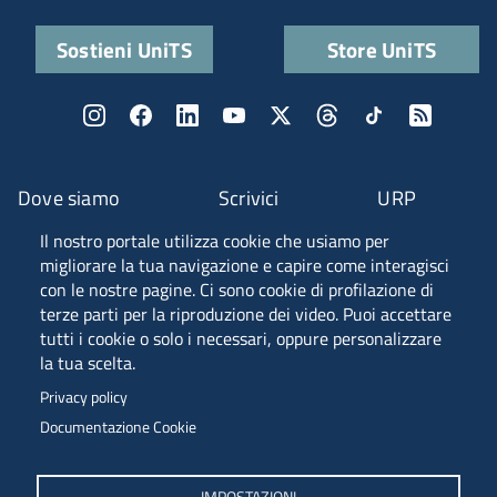
Sostieni UniTS
Store UniTS
Dove siamo
Scrivici
URP
Il nostro portale utilizza cookie che usiamo per
Fascia A ANVUR
migliorare la tua navigazione e capire come interagisci
con le nostre pagine. Ci sono cookie di profilazione di
terze parti per la riproduzione dei video. Puoi accettare
tutti i cookie o solo i necessari, oppure personalizzare
Piazzale Europa, 1 - 34127 - Trieste, Italia -
la tua scelta.
Tel. +39 040 558 7111 - P.IVA 00211830328
Privacy policy
C.F. 80013890324 - P.E.C. ateneo@pec.units.it
Documentazione Cookie