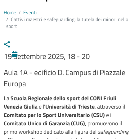
Home
Eventi
Cattivi maestri e safeguarding: la tutela dei minori nello
sport
19 Settembre 2025, 18 - 20
Sede evento
Aula 1A - edificio D, Campus di Piazzale
Europa
Testo evento
La
Scuola Regionale dello sport del CONI Friuli
Venezia Giulia
e l'
Università di Trieste
, attraverso il
Comitato per lo Sport Universitario (CSU)
e il
Comitato Unico di Garanzia (CUG)
, promuovono il
primo workshop dedicato alla figura del
safeguarding