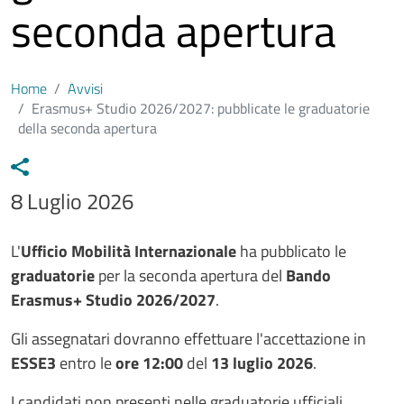
seconda apertura
Home
Avvisi
Erasmus+ Studio 2026/2027: pubblicate le graduatorie
della seconda apertura
Data avviso
8 Luglio 2026
Testo avviso
L'
Ufficio Mobilità Internazionale
ha pubblicato le
graduatorie
per la seconda apertura del
Bando
Erasmus+ Studio 2026/2027
.
Gli assegnatari dovranno effettuare l'accettazione in
ESSE3
entro le
ore 12:00
del
13 luglio 2026
.
I candidati non presenti nelle graduatorie ufficiali