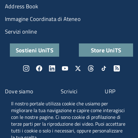
Address Book
Immagine Coordinata di Ateneo
Servizi online
Sostieni UniTS
Store UniTS
Dove siamo
Scrivici
URP
Il nostro portale utilizza cookie che usiamo per
Fascia A ANVUR
migliorare la tua navigazione e capire come interagisci
con le nostre pagine. Ci sono cookie di profilazione di
terze parti per la riproduzione dei video. Puoi accettare
tutti i cookie o solo i necessari, oppure personalizzare
Piazzale Europa, 1 - 34127 - Trieste, Italia -
la tua scelta.