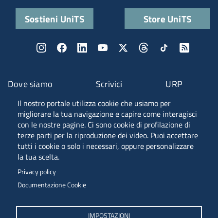
Sostieni UniTS
Store UniTS
Dove siamo
Scrivici
URP
Il nostro portale utilizza cookie che usiamo per
Fascia A ANVUR
migliorare la tua navigazione e capire come interagisci
con le nostre pagine. Ci sono cookie di profilazione di
terze parti per la riproduzione dei video. Puoi accettare
tutti i cookie o solo i necessari, oppure personalizzare
Piazzale Europa, 1 - 34127 - Trieste, Italia -
la tua scelta.
Tel. +39 040 558 7111 - P.IVA 00211830328
Privacy policy
C.F. 80013890324 - P.E.C. ateneo@pec.units.it
Documentazione Cookie
IMPOSTAZIONI