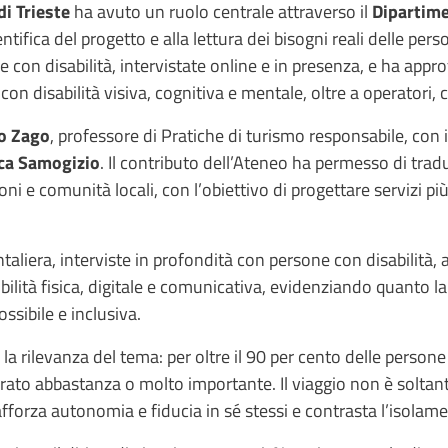
di Trieste
ha avuto un ruolo centrale attraverso il
Dipartime
tifica del progetto e alla lettura dei bisogni reali delle per
 con disabilità, intervistate online e in presenza, e ha appro
 disabilità visiva, cognitiva e mentale, oltre a operatori, ca
o Zago
, professore di Pratiche di turismo responsabile, con i
ca Samogizio
. Il contributo dell’Ateneo ha permesso di trad
zioni e comunità locali, con l’obiettivo di progettare servizi pi
liera, interviste in profondità con persone con disabilità, ana
bilità fisica, digitale e comunicativa, evidenziando quanto la
ssibile e inclusiva.
la rilevanza del tema: per oltre il 90 per cento delle persone
derato abbastanza o molto importante. Il viaggio non è solta
afforza autonomia e fiducia in sé stessi e contrasta l’isolame