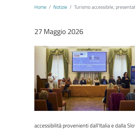
Home
Notizie
Turismo accessibile, presentati
Data notizia
27 Maggio 2026
Immagine
Image
Testo notizia
accessibilità provenienti dall’Italia e dalla Sl