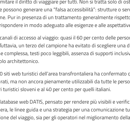
itare il diritto di viaggiare per tutti. Non si tratta solo di o
he possono generare una “falsa accessibilità”: strutture o se
ne. Pur in presenza di un trattamento generalmente rispettos
rispondere in modo adeguato alle esigenze e alle aspettative
 canali di accesso al viaggio: quasi il 60 per cento delle pers
. Tuttavia, un terzo del campione ha evitato di scegliere una
ne complessa, testi poco leggibili, assenza di supporti inclus
lo architettonico.
 siti web turistici dell’area transfrontaliera ha confermato qu
i, ma non ancora pienamente utilizzabili da tutte le persone. 
 turistici sloveni e al 40 per cento per quelli italiani.
 database web DATIS, pensato per rendere più visibili e verifica
liera, le linee guida e una strategia per una comunicazione tur
azione del viaggio, sia per gli operatori nel miglioramento dell