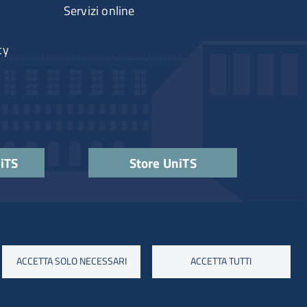
Servizi online
cy
niTS
Store UniTS
ACCETTA SOLO NECESSARI
ACCETTA TUTTI