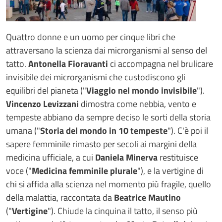
Quattro donne e un uomo per cinque libri che
attraversano la scienza dai microrganismi al senso del
tatto.
Antonella Fioravanti
ci accompagna nel brulicare
invisibile dei microrganismi che custodiscono gli
equilibri del pianeta ("
Viaggio nel mondo invisibile
").
Vincenzo Levizzani
dimostra come nebbia, vento e
tempeste abbiano da sempre deciso le sorti della storia
umana ("
Storia del mondo in 10 tempeste
"). C'è poi il
sapere femminile rimasto per secoli ai margini della
medicina ufficiale, a cui
Daniela Minerva
restituisce
voce ("
Medicina femminile plurale
"), e la vertigine di
chi si affida alla scienza nel momento più fragile, quello
della malattia, raccontata da
Beatrice Mautino
("
Vertigine
"). Chiude la cinquina il tatto, il senso più