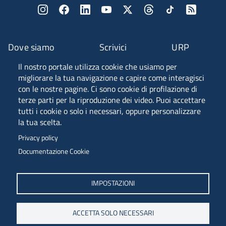
Dove siamo
Scrivici
URP
Il nostro portale utilizza cookie che usiamo per
Fascia A ANVUR
migliorare la tua navigazione e capire come interagisci
con le nostre pagine. Ci sono cookie di profilazione di
terze parti per la riproduzione dei video. Puoi accettare
tutti i cookie o solo i necessari, oppure personalizzare
Piazzale Europa, 1 - 34127 - Trieste, Italia -
la tua scelta.
Tel. +39 040 558 7111 - P.IVA 00211830328
Privacy policy
C.F. 80013890324 - P.E.C. ateneo@pec.units.it
Documentazione Cookie
IMPOSTAZIONI
ACCETTA SOLO NECESSARI