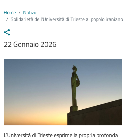
Home
Notizie
Solidarietà dell'Università di Trieste al popolo iraniano
Data notizia
22 Gennaio 2026
Immagine
Image
Testo notizia
L’Università di Trieste esprime la propria profonda