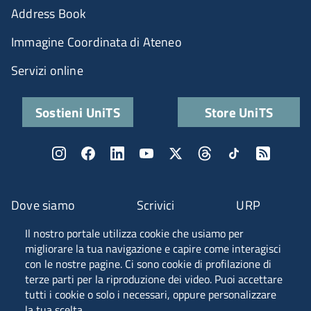
Address Book
Immagine Coordinata di Ateneo
Servizi online
Sostieni UniTS
Store UniTS
Dove siamo
Scrivici
URP
Il nostro portale utilizza cookie che usiamo per
Fascia A ANVUR
migliorare la tua navigazione e capire come interagisci
con le nostre pagine. Ci sono cookie di profilazione di
terze parti per la riproduzione dei video. Puoi accettare
tutti i cookie o solo i necessari, oppure personalizzare
Piazzale Europa, 1 - 34127 - Trieste, Italia -
la tua scelta.