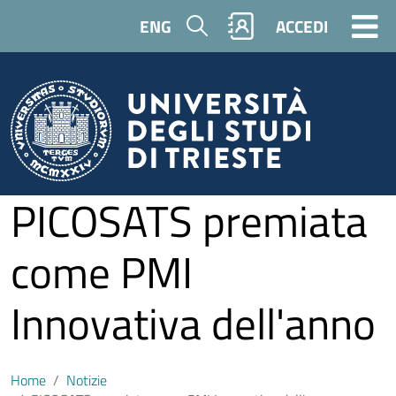
Salta al contenuto principale
Cerca
ENG
ACCEDI
PICOSATS premiata
come PMI
Innovativa dell'anno
Home
Notizie