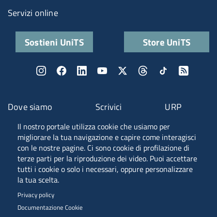
Servizi online
Sostieni UniTS
Store UniTS
Dove siamo
Scrivici
URP
Il nostro portale utilizza cookie che usiamo per
Fascia A ANVUR
migliorare la tua navigazione e capire come interagisci
con le nostre pagine. Ci sono cookie di profilazione di
terze parti per la riproduzione dei video. Puoi accettare
tutti i cookie o solo i necessari, oppure personalizzare
Piazzale Europa, 1 - 34127 - Trieste, Italia -
la tua scelta.
Tel. +39 040 558 7111 - P.IVA 00211830328
Privacy policy
C.F. 80013890324 - P.E.C. ateneo@pec.units.it
Documentazione Cookie