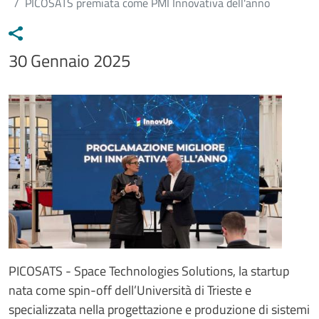
PICOSATS premiata come PMI Innovativa dell'anno
Data notizia
30 Gennaio 2025
Immagine
Image
Testo notizia
PICOSATS - Space Technologies Solutions, la startup
nata come spin-off dell’Università di Trieste e
specializzata nella progettazione e produzione di sistemi