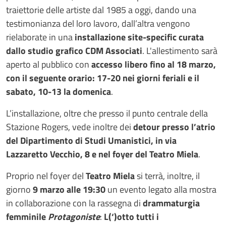
traiettorie delle artiste dal 1985 a oggi, dando una
testimonianza del loro lavoro, dall’altra vengono
rielaborate in una
installazione site-specific curata
dallo studio grafico CDM Associati
. L'allestimento sarà
aperto al pubblico con
accesso libero fino al 18 marzo,
con il seguente orario: 17-20 nei giorni feriali e il
sabato, 10-13 la domenica
.
L’installazione, oltre che presso il punto centrale della
Stazione Rogers, vede inoltre dei
detour presso l’atrio
del Dipartimento di Studi Umanistici, in via
Lazzaretto Vecchio, 8 e nel foyer del Teatro Miela
.
Proprio nel foyer del
Teatro Miela
si terrà, inoltre, il
giorno
9 marzo alle 19:30
un evento legato alla mostra
in collaborazione con la rassegna di
drammaturgia
femminile
Protagoniste
:
L(‘)otto tutti i