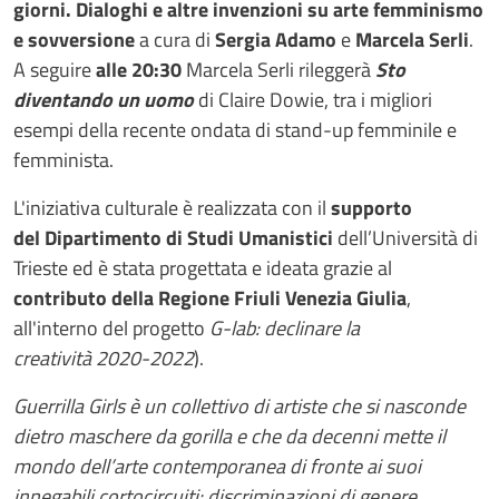
giorni. Dialoghi e altre invenzioni su arte femminismo
e sovversione
a cura di
Sergia Adamo
e
Marcela Serli
.
A seguire
alle 20:30
Marcela Serli rileggerà
Sto
diventando un uomo
di Claire Dowie, tra i migliori
esempi della recente ondata di stand-up femminile e
femminista.
L'iniziativa culturale è realizzata con il
supporto
del Dipartimento di Studi Umanistici
dell’Università di
Trieste ed è stata progettata e ideata grazie al
contributo della Regione Friuli Venezia Giulia
,
all'interno del progetto
G-lab: declinare la
creatività 2020-2022
).
Guerrilla Girls è un collettivo di artiste che si nasconde
dietro maschere da gorilla e che da decenni mette il
mondo dell’arte contemporanea di fronte ai suoi
innegabili cortocircuiti: discriminazioni di genere,