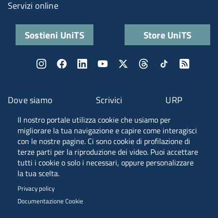
Servizi online
Sostieni UniTS
Store UniTS
Dove siamo
Scrivici
URP
Il nostro portale utilizza cookie che usiamo per
Fascia A ANVUR
migliorare la tua navigazione e capire come interagisci
con le nostre pagine. Ci sono cookie di profilazione di
terze parti per la riproduzione dei video. Puoi accettare
tutti i cookie o solo i necessari, oppure personalizzare
Piazzale Europa, 1 - 34127 - Trieste, Italia -
la tua scelta.
Tel. +39 040 558 7111 - P.IVA 00211830328
Privacy policy
C.F. 80013890324 - P.E.C. ateneo@pec.units.it
Documentazione Cookie