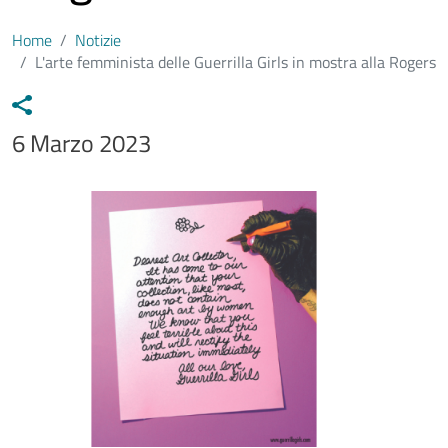
Home
Notizie
L'arte femminista delle Guerrilla Girls in mostra alla Rogers
Data notizia
6 Marzo 2023
Immagine
Image
Testo notizia