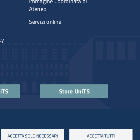
Immagine Coordinata di
Ateneo
Servizi online
cy
niTS
Store UniTS
ACCETTA SOLO NECESSARI
ACCETTA TUTTI