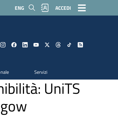
Cerca
ENG
ACCEDI
onale
Servizi
nibilità: UniTS
asgow