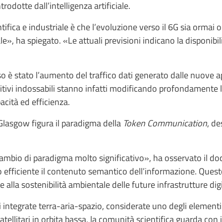
rodotte dall’intelligenza artificiale.
ifica e industriale è che l’evoluzione verso il 6G sia ormai 
ale», ha spiegato. «Le attuali previsioni indicano la disponibi
o è stato l’aumento del traffico dati generato dalle nuove ap
sitivi indossabili stanno infatti modificando profondamente 
acità ed efficienza.
Glasgow figura il paradigma della
Token Communication
, de
io di paradigma molto significativo», ha osservato il doce
o efficiente il contenuto semantico dell’informazione. Questo 
e alla sostenibilità ambientale delle future infrastrutture digi
i integrate terra-aria-spazio, considerate uno degli elemen
satellitari in orbita bassa, la comunità scientifica guarda con