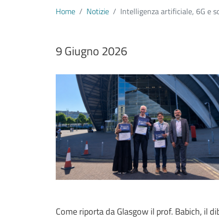
Home
Notizie
Intelligenza artificiale, 6G e
Data notizia
9 Giugno 2026
Immagine
Image
Testo notizia
Come riporta da Glasgow il prof. Babich, il d