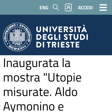
Salta al contenuto principale
Cerca
ENG
ACCEDI
Inaugurata la
mostra "Utopie
misurate. Aldo
Aymonino e