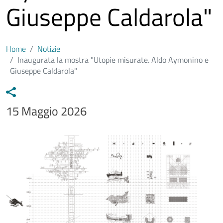
Giuseppe Caldarola"
Home
Notizie
Inaugurata la mostra "Utopie misurate. Aldo Aymonino e
Giuseppe Caldarola"
Data notizia
15 Maggio 2026
Immagine
Image
Testo notizia