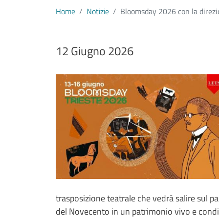
Home
Notizie
Bloomsday 2026 con la direzio
Data notizia
12 Giugno 2026
Immagine
Image
Testo notizia
trasposizione teatrale che vedrà salire sul p
del Novecento in un patrimonio vivo e condiv