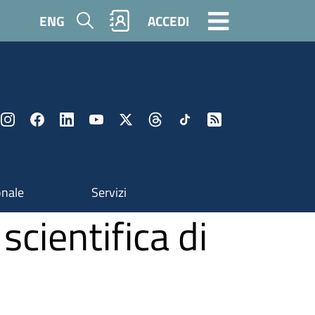
Cerca
ENG
ACCEDI
onale
Servizi
cientifica di