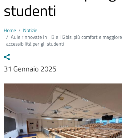
studenti
Home
Notizie
Aule rinnovate in H3 e H2bis: più comfort e maggiore
accessibilità per gli studenti
Data notizia
31 Gennaio 2025
Immagine
Image
Testo notizia