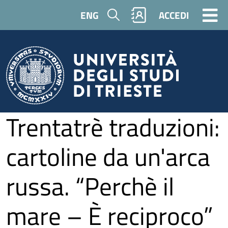
Salta al contenuto principale
Cerca
ENG
ACCEDI
Trentatrè traduzioni:
cartoline da un'arca
russa. “Perchè il
mare – È reciproco”