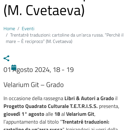
(M. Cvetaeva)
Home
Eventi
Trentatrè traduzioni: cartoline da un'arca russa. “Perchè il
mare – È reciproco” (M. Cvetaeva)
01 Agosto 2024, 18 - 19
Sede evento
Velarium Git – Grado
Testo evento
In occasione della rassegna
Libri & Autori a Grado
il
Progetto Quadrato Culturale T.E.T.R.I.S.S.
presenta,
giovedì 1° agosto
alle
18
al
Velarium Git
,
l’appuntamento dal titolo “
Trentatré traduzioni:
cartoline da un’arca russa
”. Ispirandosi ai versi della