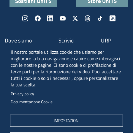
Sostieni UniTS
Store UniTS
Dove siamo
Scrivici
URP
Il nostro portale utilizza cookie che usiamo per
Fascia A ANVUR
migliorare la tua navigazione e capire come interagisci
con le nostre pagine. Ci sono cookie di profilazione di
terze parti per la riproduzione dei video. Puoi accettare
tutti i cookie o solo i necessari, oppure personalizzare
Piazzale Europa, 1 - 34127 - Trieste, Italia -
la tua scelta.
Tel. +39 040 558 7111 - P.IVA 00211830328
Privacy policy
C.F. 80013890324 - P.E.C. ateneo@pec.units.it
Documentazione Cookie
IMPOSTAZIONI