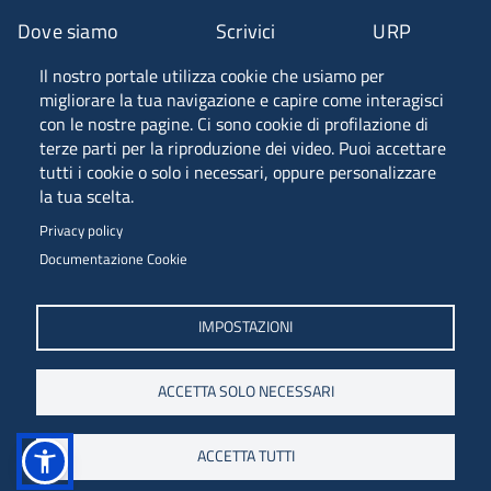
Dove siamo
Scrivici
URP
Il nostro portale utilizza cookie che usiamo per
Fascia A ANVUR
migliorare la tua navigazione e capire come interagisci
con le nostre pagine. Ci sono cookie di profilazione di
terze parti per la riproduzione dei video. Puoi accettare
tutti i cookie o solo i necessari, oppure personalizzare
Piazzale Europa, 1 - 34127 - Trieste, Italia -
la tua scelta.
Tel. +39 040 558 7111 - P.IVA 00211830328
Privacy policy
C.F. 80013890324 - P.E.C. ateneo@pec.units.it
Documentazione Cookie
IMPOSTAZIONI
ACCETTA SOLO NECESSARI
ACCETTA TUTTI