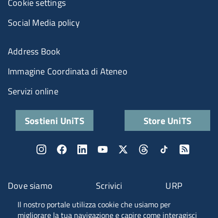
Cookie settings
Social Media policy
Address Book
Immagine Coordinata di Ateneo
Servizi online
Sostieni UniTS
Store UniTS
Dove siamo
Scrivici
URP
Il nostro portale utilizza cookie che usiamo per
Fascia A ANVUR
migliorare la tua navigazione e capire come interagisci