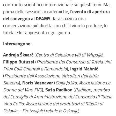
confronto scientifico internazionale su questi temi. Ma,
prima delle sessioni accademiche, l'
evento di apertura
del convegno al DEAMS
darà spazio a una
conversazione più diretta con chi il vino lo produce, lo
tutela e lo rappresenta ogni giorno.
Intervengono
:
Andreja Škvarč
(
Centro di Selezione viti di Vrhpolje
),
Filippo Butussi
(
Presidente del Consorzio di Tutela Vini
Friuli Colli Orientali e Ramandolo
),
Ingrid Mahnič
(
Presidente dell’Associazione Viticoltori dell'Istria
Slovena
),
Noris Vesnaver
(
Colja Jožko, Associazione Le
Donne del Vino FVG
),
Saša Radikon
(
Radikon, membro
del Consiglio di Amministrazione del Consorzio di Tutela
Vino Collio, Associazione dei produttori di Ribolla di
Oslavia – Proizvajalci rebule iz Oslavije
).