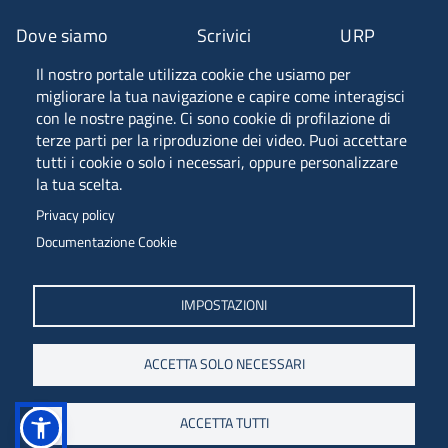
Dove siamo
Scrivici
URP
Il nostro portale utilizza cookie che usiamo per
Fascia A ANVUR
migliorare la tua navigazione e capire come interagisci
con le nostre pagine. Ci sono cookie di profilazione di
terze parti per la riproduzione dei video. Puoi accettare
tutti i cookie o solo i necessari, oppure personalizzare
Piazzale Europa, 1 - 34127 - Trieste, Italia -
la tua scelta.
Tel. +39 040 558 7111 - P.IVA 00211830328
Privacy policy
C.F. 80013890324 - P.E.C. ateneo@pec.units.it
Documentazione Cookie
IMPOSTAZIONI
ACCETTA SOLO NECESSARI
ACCETTA TUTTI