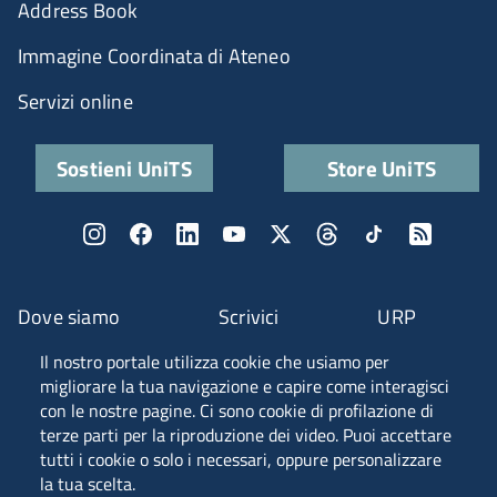
Address Book
Immagine Coordinata di Ateneo
Servizi online
Sostieni UniTS
Store UniTS
Dove siamo
Scrivici
URP
Il nostro portale utilizza cookie che usiamo per
Fascia A ANVUR
migliorare la tua navigazione e capire come interagisci
con le nostre pagine. Ci sono cookie di profilazione di
terze parti per la riproduzione dei video. Puoi accettare
tutti i cookie o solo i necessari, oppure personalizzare
Piazzale Europa, 1 - 34127 - Trieste, Italia -
la tua scelta.