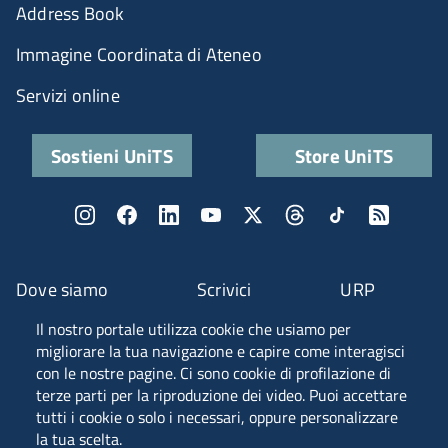
Address Book
Immagine Coordinata di Ateneo
Servizi online
Sostieni UniTS
Store UniTS
Dove siamo
Scrivici
URP
Il nostro portale utilizza cookie che usiamo per
Fascia A ANVUR
migliorare la tua navigazione e capire come interagisci
con le nostre pagine. Ci sono cookie di profilazione di
terze parti per la riproduzione dei video. Puoi accettare
tutti i cookie o solo i necessari, oppure personalizzare
Piazzale Europa, 1 - 34127 - Trieste, Italia -
la tua scelta.