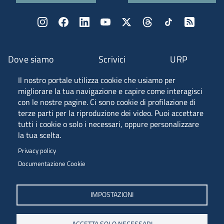
Dove siamo
Scrivici
URP
Il nostro portale utilizza cookie che usiamo per
Fascia A ANVUR
migliorare la tua navigazione e capire come interagisci
con le nostre pagine. Ci sono cookie di profilazione di
terze parti per la riproduzione dei video. Puoi accettare
tutti i cookie o solo i necessari, oppure personalizzare
Piazzale Europa, 1 - 34127 - Trieste, Italia -
la tua scelta.
Tel. +39 040 558 7111 - P.IVA 00211830328
Privacy policy
C.F. 80013890324 - P.E.C. ateneo@pec.units.it
Documentazione Cookie
IMPOSTAZIONI